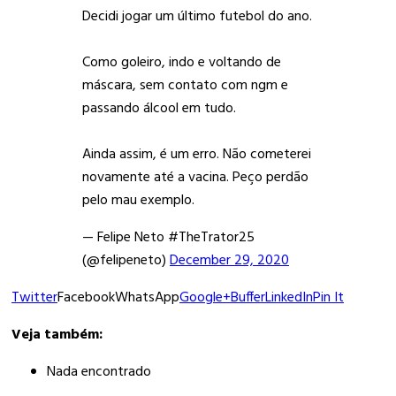
Decidi jogar um último futebol do ano.
Como goleiro, indo e voltando de
máscara, sem contato com ngm e
passando álcool em tudo.
Ainda assim, é um erro. Não cometerei
novamente até a vacina. Peço perdão
pelo mau exemplo.
— Felipe Neto #TheTrator25
(@felipeneto)
December 29, 2020
Twitter
FacebookWhatsApp
Google+
Buffer
LinkedIn
Pin It
Veja também:
Nada encontrado