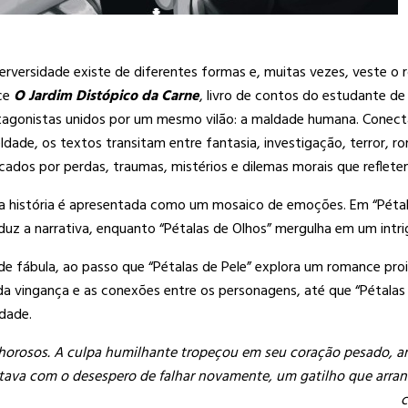
rversidade existe de diferentes formas e, muitas vezes, veste o
ce
O Jardim Distópico da Carne
, livro de contos do estudante d
tagonistas unidos por um mesmo vilão: a maldade humana. Conecta
ldade, os textos transitam entre fantasia, investigação, terror,
ados por perdas, traumas, mistérios e dilemas morais que reflete
a história é apresentada como um mosaico de emoções. Em “Pétal
uz a narrativa, enquanto “Pétalas de Olhos” mergulha em um intriga
 de fábula, ao passo que “Pétalas de Pele” explora um romance pro
da vingança e as conexões entre os personagens, até que “Pétalas
ldade.
chorosos. A culpa humilhante tropeçou em seu coração pesado, 
ava com o desespero de falhar novamente, um gatilho que arranca
c