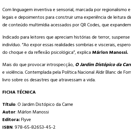
Com linguagem inventiva e sensorial, marcada por regionalismo e
legais e depoimentos para construir uma experiência de leitura 
de conteúdo multimídia acessados por QR Codes, que expandem a
Indicado para leitores que apreciam histórias de terror, suspens
indivíduo. “Ao expor essas realidades sombrias e viscerais, espe
do choque e da reflexão psicológica”, explica
Márlon Manossi.
Mais do que provocar introspecção,
O Jardim Distópico da Car
e violência.
Contemplada pela Política Nacional Aldir Blanc de Fo
livro sobre os desastres que atravessam a vida.
FICHA TÉCNICA
Título
: O Jardim Distópico da Carne
Autor
: Márlon Manossi
Editora:
Flyve
ISBN
: 978-65-82653-45-2