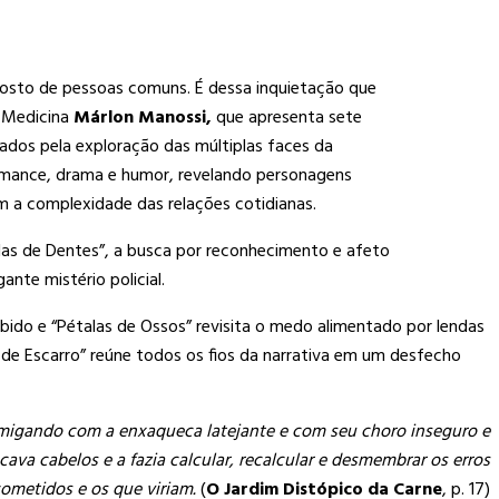
 rosto de pessoas comuns. É dessa inquietação que
e Medicina
Márlon Manossi,
que apresenta sete
dos pela exploração das múltiplas faces da
 romance, drama e humor, revelando personagens
m a complexidade das relações cotidianas.
as de Dentes”, a busca por reconhecimento e afeto
nte mistério policial.
ibido e “Pétalas de Ossos” revisita o medo alimentado por lendas
 de Escarro” reúne todos os fios da narrativa em um desfecho
amigando com a enxaqueca latejante e com seu choro inseguro e
va cabelos e a fazia calcular, recalcular e desmembrar os erros
ometidos e os que viriam.
(
O Jardim Distópico da Carne
, p. 17)